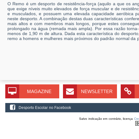
O Remo é um desporto de resistência-força (aquilo a que os a
que exige níveis muito elevados de força muscular e de resistên
e musculados, e possuem uma elevada capacidade aeróbica pa
neste desporto. A combinação destas duas características confere
mais altos e com membros mais longos, porque estes conseguem
prolongado na água (remada mais ampla). Por essa razão torna-se
menos de 1,90 m de altura. Dada esta característica do desporto, c
remo a homens e mulheres mais próximos do padrão normal da p
MAGAZINE
NEWSLETTER
Desporto Escolar no Facebook
Salvo indicação em contrário, licença
Cr