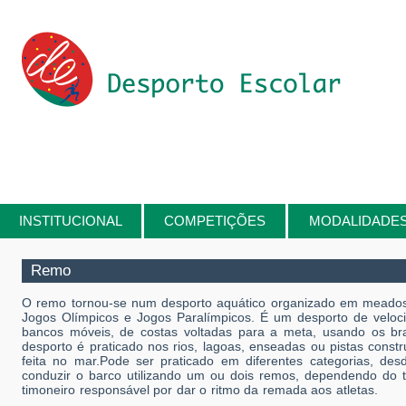
Passar para o conteúdo principal
INSTITUCIONAL
COMPETIÇÕES
MODALIDADE
Está aqui
Remo
O remo tornou-se num desporto aquático organizado em meados d
Jogos Olímpicos e Jogos Paralímpicos. É um desporto de veloci
bancos móveis, de costas voltadas para a meta, usando os br
desporto é praticado nos rios, lagoas, enseadas ou pistas cons
feita no mar.Pode ser praticado em diferentes categorias, d
conduzir o barco utilizando um ou dois remos, dependendo do 
timoneiro responsável por dar o ritmo da remada aos atletas.