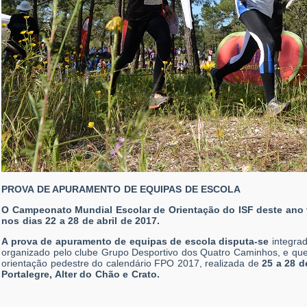
PROVA DE APURAMENTO DE EQUIPAS DE ESCOLA
O Campeonato Mundial Escolar de Orientação do ISF deste ano te
nos dias 22 a 28 de abril de 2017.
A prova de apuramento de equipas de escola disputa-se
integrad
organizado pelo clube Grupo Desportivo dos Quatro Caminhos, e que 
orientação pedestre do calendário FPO 2017, realizada de
25 a 28 d
Portalegre, Alter do Chão e Crato.