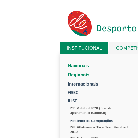
Passar para o conteúdo principal
INSTITUCIONAL
COMPET
Está aqui
Nacionais
Regionais
Internacionais
FISEC
ISF
ISF Voleibol 2020 (fase de
apuramento nacional)
Histórico de Competições
ISF Atletismo – Taça Jean Humbert
2019