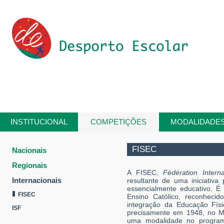
Passar para o conteúdo principal
INSTITUCIONAL
COMPETIÇÕES
MODALIDADE
Está aqui
FISEC
Nacionais
Regionais
A FISEC,
Fédération Intern
Internacionais
resultante de uma iniciativ
essencialmente educativo. É
FISEC
Ensino Católico, reconheci
integração da Educação Físi
ISF
precisamente em 1948, no M
uma modalidade no programa