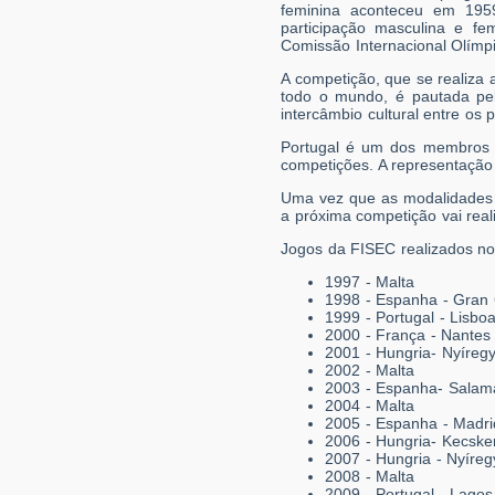
feminina aconteceu em 195
participação masculina e fe
Comissão Internacional Olímp
A competição, que se realiza
todo o mundo, é pautada pel
intercâmbio cultural entre os 
Portugal é um dos membros m
competições. A representação 
Uma vez que as modalidades 
a próxima competição vai real
Jogos da FISEC realizados no
1997 - Malta
1998 - Espanha - Gran 
1999 - Portugal - Lisbo
2000 - França - Nantes
2001 - Hungria- Nyíreg
2002 - Malta
2003 - Espanha- Salam
2004 - Malta
2005 - Espanha - Madri
2006 - Hungria- Kecsk
2007 - Hungria - Nyíre
2008 - Malta
2009 - Portugal - Lagos