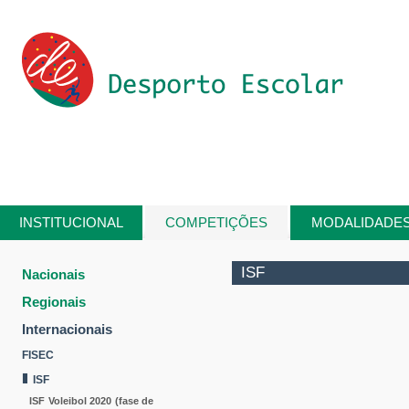
Passar para o conteúdo principal
INSTITUCIONAL
COMPETIÇÕES
MODALIDADE
Está aqui
ISF
Nacionais
Regionais
Internacionais
FISEC
ISF
ISF Voleibol 2020 (fase de