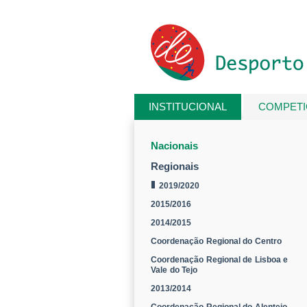
Passar para o conteúdo principal
INSTITUCIONAL
COMPET
Está aqui
Nacionais
Regionais
2019/2020
2015/2016
2014/2015
Coordenação Regional do Centro
Coordenação Regional de Lisboa e
Vale do Tejo
2013/2014