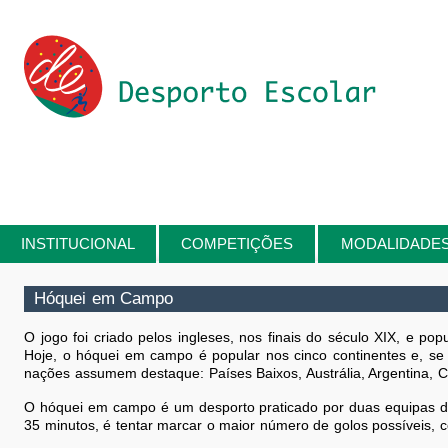
Passar para o conteúdo principal
INSTITUCIONAL
COMPETIÇÕES
MODALIDADE
Está aqui
Hóquei em Campo
O jogo foi criado pelos ingleses, nos finais do século XIX, e po
Hoje, o hóquei em campo é popular nos cinco continentes e, se
nações assumem destaque: Países Baixos, Austrália, Argentina, 
O hóquei em campo é um desporto praticado por duas equipas de
35 minutos, é tentar marcar o maior número de golos possíveis, c