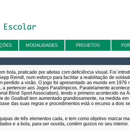
IÇÕES
MODALIDADES
PROJETOS
FO
om bola, praticado por atletas com deficiência visual. Foi intr
pp Reindl, num esforço para facilitar a reabilitação de sold
 perdido a visão. O jogo foi apresentado ao mundo em 1976 n
 a pertencer aos Jogos Paralímpicos. Paralelamente acontec
onal Blind Sport Association), tendo o primeiro acontecido na 
ade do Goalball tem aumentado grandiosamente, na medida em
base das suas regras e procedimentos está o recurso a dois se
quipas de três elementos cada, e tem como objetivo marcar mai
dos e a bola, para ser ouvida, contém guizos no seu interior.