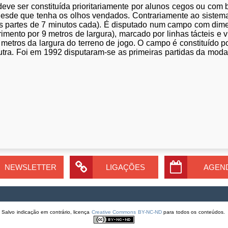
eve ser constituída prioritariamente por alunos cegos ou com 
desde que tenha os olhos vendados. Contrariamente ao sistema
rês partes de 7 minutos cada). É disputado num campo com di
imento por 9 metros de largura), marcado por linhas tácteis e
 metros da largura do terreno de jogo. O campo é constituído p
tra. Foi em 1992 disputaram-se as primeiras partidas da modal
NEWSLETTER
LIGAÇÕES
AGEN
Salvo indicação em contrário, licença
Creative Commons BY-NC-ND
para todos os conteúdos.