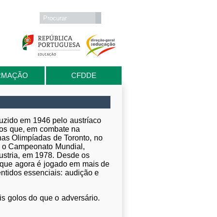
Formulário de procura
Procurar
RMAÇÃO
CFDDE
oduzido em 1946 pelo austríaco
ados que, em combate na
as Olimpíadas de Toronto, no
e o Campeonato Mundial,
Áustria, em 1978. Desde os
 que agora é jogado em mais de
ntidos essenciais: audição e
s golos do que o adversário.