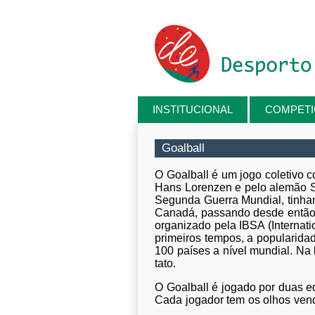
Passar para o conteúdo principal
INSTITUCIONAL
COMPET
Está aqui
Goalball
O Goalball é um jogo coletivo c
Hans Lorenzen e pelo alemão Se
Segunda Guerra Mundial, tinham
Canadá, passando desde então,
organizado pela IBSA (Internati
primeiros tempos, a popularid
100 países a nível mundial. Na 
tato.
O Goalball é jogado por duas e
Cada jogador tem os olhos venda