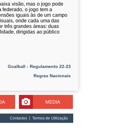
baixa visão, mas o jogo pode
 federado, o jogo tem a
mensões iguais às de um campo
 visuais, onde cada uma das
or três grandes áreas: duas
idade, dirigidas ao público
Goalball -
Regulamento 22-23
Regras Nacionais
DA
MEDIA
Contactos
Termos de Utilização