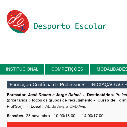
Passar para o conteúdo principal
INSTITUCIONAL
COMPETIÇÕES
MODALIDADE
Está aqui
Formação Contínua de Professores - INICIAÇÃO A
Formador
:
José Rocha e Jorge Rafael
-
Destinatários:
Profe
(prioritários); Todos os grupos de recrutamento
-
Curso de
Form
Prof’Sor)
-
Local:
AE de Avis e CFD Avis
Sessões:
28 novembro - 10:00/13:00 - 14:00/17:00