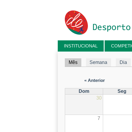
Passar para o conteúdo principal
INSTITUCIONAL
COMPET
Está aqui
Separadores primários
Mês
(separador ativo)
Semana
Dia
« Anterior
Dom
Seg
30
7