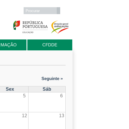
Formulário de procura
Procurar
RMAÇÃO
CFDDE
Seguinte »
Sex
Sáb
5
6
12
13