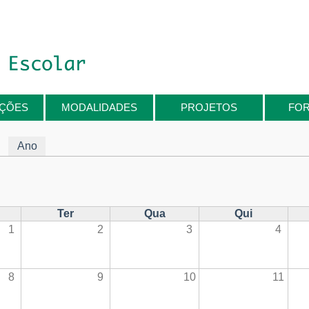
IÇÕES
MODALIDADES
PROJETOS
FO
Ano
Ter
Qua
Qui
1
2
3
4
8
9
10
11