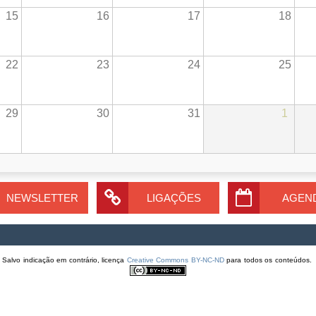
15
16
17
18
22
23
24
25
29
30
31
1
NEWSLETTER
LIGAÇÕES
AGEN
Salvo indicação em contrário, licença
Creative Commons BY-NC-ND
para todos os conteúdos.