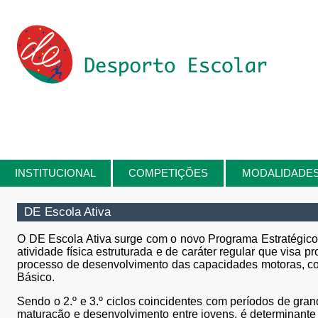
Passar para o conteúdo principal
INSTITUCIONAL
COMPETIÇÕES
MODALIDADE
Está aqui
DE Escola Ativa
O DE Escola Ativa surge com o novo Programa Estratégico
atividade física estruturada e de caráter regular que visa
processo de desenvolvimento das capacidades motoras, cogni
Básico.
Sendo o 2.º e 3.º ciclos coincidentes com períodos de gra
maturação e desenvolvimento entre jovens, é determinante 