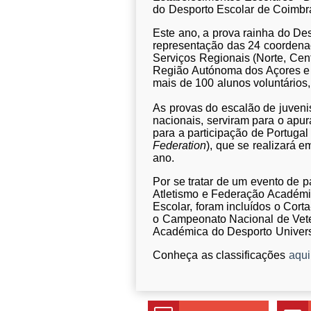
do Desporto Escolar de Coimbr
Este ano, a prova rainha do De
representação das 24 coordenaç
Serviços Regionais (Norte, Cent
Região Autónoma dos Açores e 
mais de 100 alunos voluntários,
As provas do escalão de juveni
nacionais, serviram para o apu
para a participação de Portuga
Federation
), que se realizará e
ano.
Por se tratar de um evento de 
Atletismo e Federação Académic
Escolar, foram incluídos o Cor
o Campeonato Nacional de Vete
Académica do Desporto Universi
Conheça as classificações
aqui