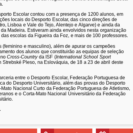
a.
sporto Escolar contou com a presença de 1200 alunos, em
ões locais do Desporto Escolar, das cinco direções de
ro, Lisboa e Vale do Tejo, Alentejo e Algarve) e ainda da
da Madeira. Estiveram ainda envolvidos nesta organização
 das escolas da Figueira da Foz, e mais de 100 professores.
s (feminino e masculino), além de apurar os campeões
ramento dos alunos que constituirão as equipas de seleção
l no
Cross-Country
da ISF (
International School Sport
m Strebské Pleso, na Eslováquia, de 18 a 23 de abril deste
parceria entre o Desporto Escolar, Federação Portuguesa de
a do Desporto Universitário, além das provas do Desporto
ta-Mato Nacional Curto da Federação Portuguesa de Atletismo,
ranos e o Corta-Mato Nacional Universitário da Federação
tário.
.