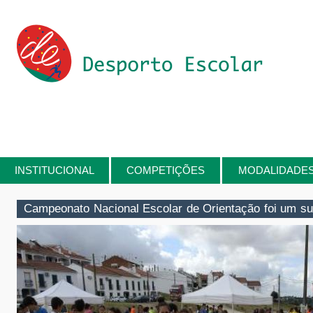
Passar para o conteúdo principal
INSTITUCIONAL
COMPETIÇÕES
MODALIDADE
Está aqui
Campeonato Nacional Escolar de Orientação foi um s