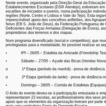
Neste evento, organizado pela Direção-Geral da Educação
Estabelecimentos Escolares (DSR Alentejo), estiveram em
escalões de iniciados e juvenis, numa participação individu
regiões (Norte, Centro e Lisboa e Vale do Tejo). Esta orga
imprescindível apoio dos concelhos anfitriões, dos Agrup
Novo (EB S. João de Deus), da Federação Portuguesa de 
Deficientes das Forças Armadas (Delegação de Évora), as
proprietários dos terrenos e dos mapas.
Num programa diversificado (social e competitivo), que re
privilegiadas para a modalidade, foi possível realizar as s
• 6ªf – 26/05 – Estafeta da Amizade (Friendship Tea
• Sábado – 27/05 – Açude das Bicas (Vendas Nova
o 1ª Etapa (período da manhã) - prova de distância méd
o 2ª Etapa (período da tarde) - prova de distância médi
• Domingo – 28/05 – Corrida de Estafetas (Equipas) 
O êxito do evento deveu-se à participação entusiasta e e
representaram 22 escolas, ao profissionalismo dos seus pr
apoio que os elementos da organização tiveram por parte d
mais uma verdadeira Festa do Desporto Escolar.