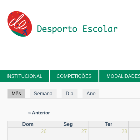
Passar para o conteúdo principal
INSTITUCIONAL
COMPETIÇÕES
MODALIDADE
Está aqui
Separadores primários
Mês
(separador ativo)
Semana
Dia
Ano
« Anterior
Dom
Seg
Ter
26
27
28